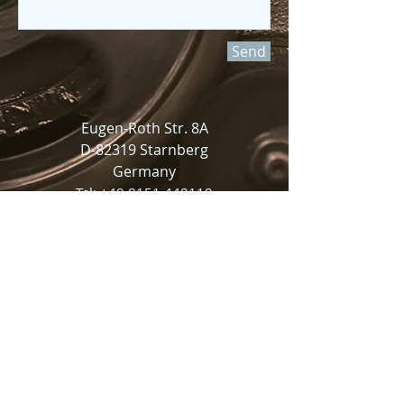
Send
Eugen-Roth Str. 8A
D-82319 Starnberg
Germany
Tel:
+49 8151 448119
Mobil:
+4917644474737
Mail:
mm@mm-cons.com
Mitglied der Dachgesellschaft Deutsches
Interim Management