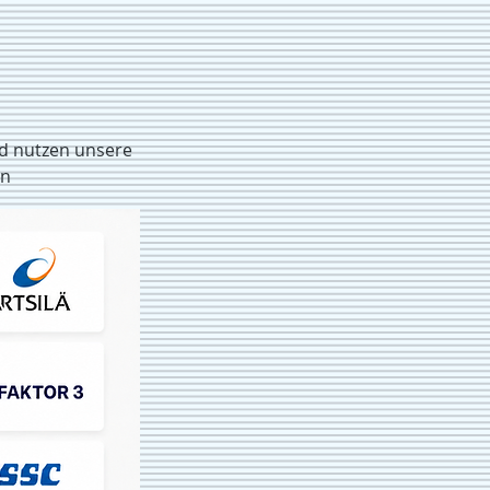
nd nutzen unsere
rn